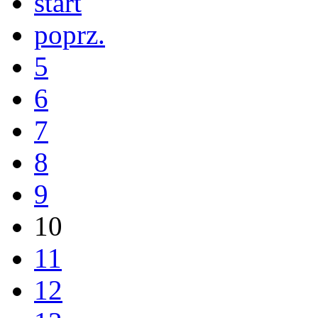
start
poprz.
5
6
7
8
9
10
11
12