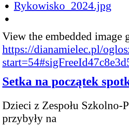
View the embedded image ga
https://dianamielec.pl/oglo
start=54#sigFreeId47c8e3d
Setka na początek spot
Dzieci z Zespołu Szkolno-
przybyły na