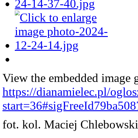
View the embedded image ga
https://dianamielec.pl/oglo
start=36#sigFreeId79ba508
fot. kol. Maciej Chlebowsk