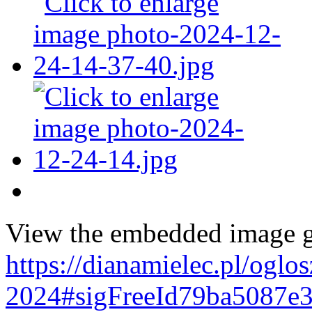
View the embedded image ga
https://dianamielec.pl/oglo
2024#sigFreeId79ba5087e