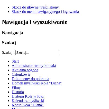
Skocz do głównej treści strony
Skocz do menu nawigacyjnego i logowania
Nawigacja i wyszukiwanie
Nawigacja
Szukaj
Szukaj...
Start
Administrator strony-kontakt
Aktualna pogoda
Członkowie
Dokumenty do pobrania
Domek myśliwski Koła "Diana"
Filmy
Historia
Historia Koła w foto.
Kalendarz myśliwski
Konto Koła "Diana"