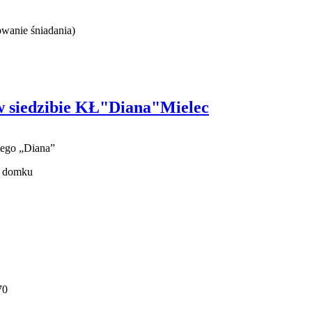
wanie śniadania)
 w siedzibie KŁ"Diana"Mielec
kiego „Diana”
o domku
70