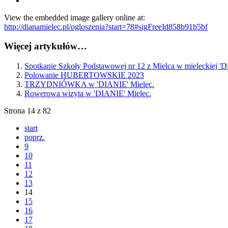
View the embedded image gallery online at:
http://dianamielec.pl/ogloszenia?start=78#sigFreeId858b91b5bf
Więcej artykułów…
Spotkanie Szkoły Podstawowej nr 12 z Mielca w mieleckiej '
Polowanie HUBERTOWSKIE 2023
TRZYDNIÓWKA w 'DIANIE' Mielec.
Rowerowa wizyta w 'DIANIE' Mielec.
Strona 14 z 82
start
poprz.
9
10
11
12
13
14
15
16
17