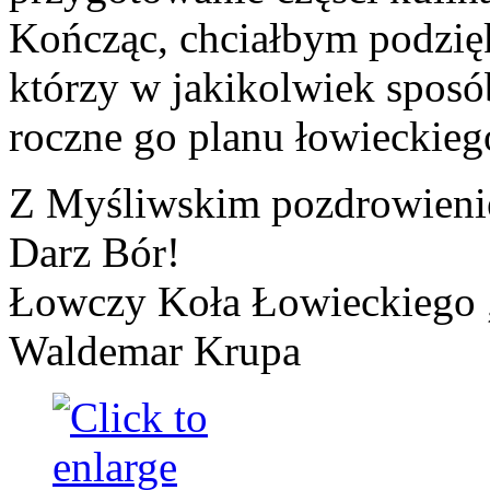
Kończąc, chciałbym podzi
którzy w jakikolwiek sposób
roczne go planu łowieckieg
Z Myśliwskim pozdrowien
Darz Bór!
Łowczy Koła Łowieckiego 
Waldemar Krupa