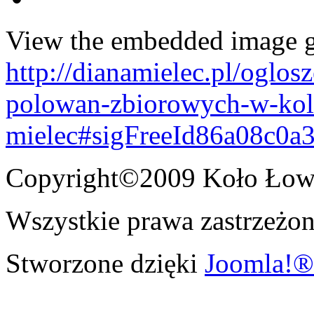
View the embedded image ga
http://dianamielec.pl/oglo
polowan-zbiorowych-w-kol
mielec#sigFreeId86a08c0a
Copyright©2009 Koło Łowi
Wszystkie prawa zastrzeżon
Stworzone dzięki
Joomla!®