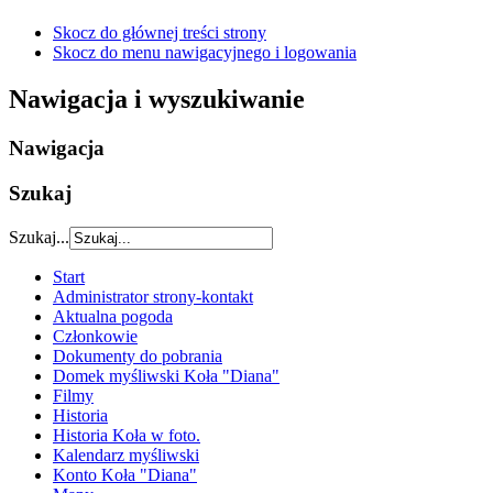
Skocz do głównej treści strony
Skocz do menu nawigacyjnego i logowania
Nawigacja i wyszukiwanie
Nawigacja
Szukaj
Szukaj...
Start
Administrator strony-kontakt
Aktualna pogoda
Członkowie
Dokumenty do pobrania
Domek myśliwski Koła "Diana"
Filmy
Historia
Historia Koła w foto.
Kalendarz myśliwski
Konto Koła "Diana"