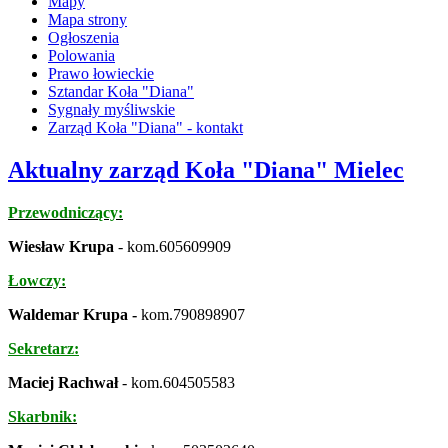
Mapy
Mapa strony
Ogłoszenia
Polowania
Prawo łowieckie
Sztandar Koła "Diana"
Sygnały myśliwskie
Zarząd Koła "Diana" - kontakt
Aktualny zarząd Koła "Diana" Mielec
Przewodniczący:
Wiesław Krupa
- kom.605609909
Łowczy:
Waldemar Krupa -
kom.790898907
Sekretarz:
Maciej Rachwał
- kom.604505583
Skarbnik: