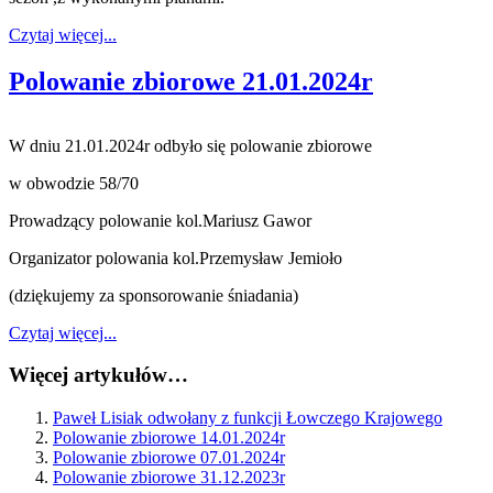
Czytaj więcej...
Polowanie zbiorowe 21.01.2024r
W dniu 21.01.2024r odbyło się polowanie zbiorowe
w obwodzie 58/70
Prowadzący polowanie kol.Mariusz Gawor
Organizator polowania kol.Przemysław Jemioło
(dziękujemy za sponsorowanie śniadania)
Czytaj więcej...
Więcej artykułów…
Paweł Lisiak odwołany z funkcji Łowczego Krajowego
Polowanie zbiorowe 14.01.2024r
Polowanie zbiorowe 07.01.2024r
Polowanie zbiorowe 31.12.2023r