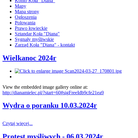
Konto Koła "Diana"
Mapy
Mapa strony
Ogłoszenia
Polowania
Prawo łowieckie
Sztandar Koła "Diana"
Sygnały myśliwskie
Zarząd Koła "Diana" - kontakt
Wielkanoc 2024r
View the embedded image gallery online at:
http://dianamielec.pl/?start=60#sigFreeIdb9cfe21ea9
Wydra o poranku 10.03.2024r
Czytaj więcej...
Protest myśliwych - 06.03.2024r