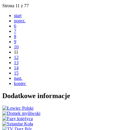
Strona 11 z 77
start
poprz.
6
7
8
9
10
11
12
13
14
15
nast.
koniec
Dodatkowe informacje