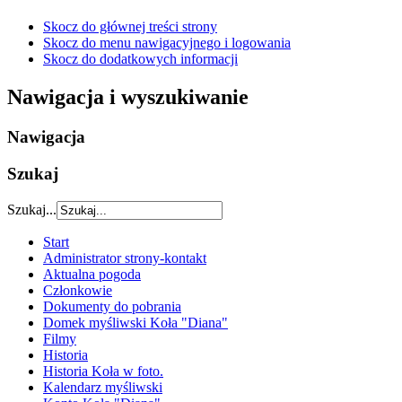
Skocz do głównej treści strony
Skocz do menu nawigacyjnego i logowania
Skocz do dodatkowych informacji
Nawigacja i wyszukiwanie
Nawigacja
Szukaj
Szukaj...
Start
Administrator strony-kontakt
Aktualna pogoda
Członkowie
Dokumenty do pobrania
Domek myśliwski Koła "Diana"
Filmy
Historia
Historia Koła w foto.
Kalendarz myśliwski