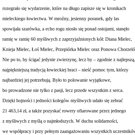
rozegrało się wydarzenie, które na długo zapisze się w kronikach
mieleckiego łowiectwa.
W mroźny, jesienny poranek, gdy las
spowijała szarówka, a echo rogu niosło się ponad ostojami, stanęło
ramię w ramię
60 myśliwych
z zaprzyjaźnionych kół:
Diana Mielec
,
Knieja Mielec
,
Łoś Mielec
,
Przepiórka Mielec
oraz
Ponowa Chorzel
Nie po to, by ścigać jedynie zwierzynę, lecz by – zgodnie z najlepszą
najpiękniejszą tradycją łowieckiej braci –
nieść pomoc tym, którzy
najbardziej jej potrzebują
. Było to polowanie wyjątkowe,
bo prowadzone nie tylko z pasji, lecz przede wszystkim z serca.
Dzięki hojności i jedności kolegów myśliwych udało się zebrać
21 463,14 zł
, a także pozyskać
rowery
ofiarowane przez jednego
z myśliwych z myślą o najmłodszych. W duchu solidarności,
we współpracy i przy pełnym zaangażowaniu wszystkich uczestnikó