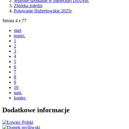
Jesienne spotkanie w mieleckiej DIANIE
Zbiórka żołędzi
Polowanie Hubertowskie 2025r
Strona 4 z 77
start
poprz.
1
2
3
4
5
6
7
8
9
10
nast.
koniec
Dodatkowe informacje