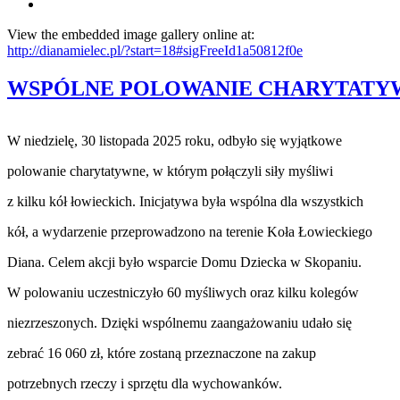
View the embedded image gallery online at:
http://dianamielec.pl/?start=18#sigFreeId1a50812f0e
WSPÓLNE POLOWANIE CHARYTATYWNE
W niedzielę, 30 listopada 2025 roku, odbyło się wyjątkowe
polowanie charytatywne, w którym połączyli siły myśliwi
z kilku kół łowieckich. Inicjatywa była wspólna dla wszystkich
kół, a wydarzenie przeprowadzono na terenie Koła Łowieckiego
Diana. Celem akcji było wsparcie Domu Dziecka w Skopaniu.
W polowaniu uczestniczyło 60 myśliwych oraz kilku kolegów
niezrzeszonych. Dzięki wspólnemu zaangażowaniu udało się
zebrać 16 060 zł, które zostaną przeznaczone na zakup
potrzebnych rzeczy i sprzętu dla wychowanków.