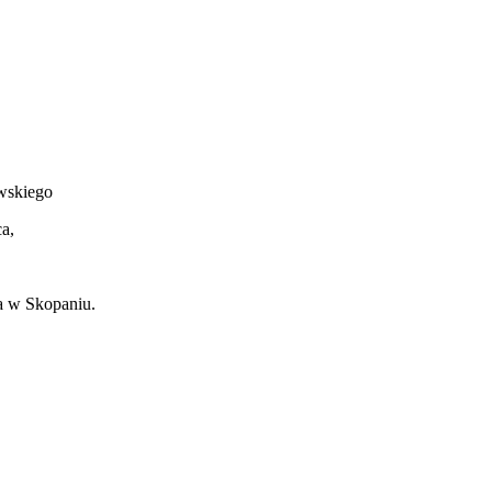
wskiego
a,
ka w Skopaniu.