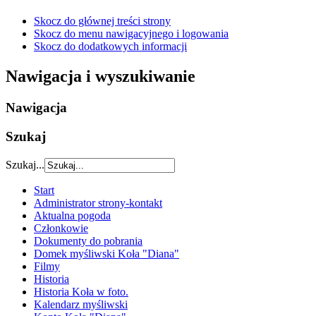
Skocz do głównej treści strony
Skocz do menu nawigacyjnego i logowania
Skocz do dodatkowych informacji
Nawigacja i wyszukiwanie
Nawigacja
Szukaj
Szukaj...
Start
Administrator strony-kontakt
Aktualna pogoda
Członkowie
Dokumenty do pobrania
Domek myśliwski Koła "Diana"
Filmy
Historia
Historia Koła w foto.
Kalendarz myśliwski