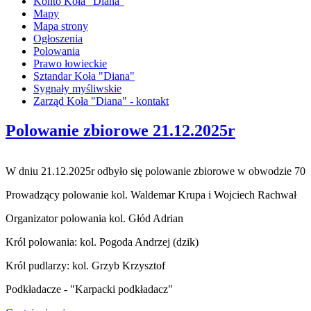
Konto Koła "Diana"
Mapy
Mapa strony
Ogłoszenia
Polowania
Prawo łowieckie
Sztandar Koła "Diana"
Sygnały myśliwskie
Zarząd Koła "Diana" - kontakt
Polowanie zbiorowe 21.12.2025r
W dniu 21.12.2025r odbyło się polowanie zbiorowe w obwodzie 70
Prowadzący polowanie kol. Waldemar Krupa i Wojciech Rachwał
Organizator polowania kol. Głód Adrian
Król polowania: kol. Pogoda Andrzej (dzik)
Król pudlarzy: kol. Grzyb Krzysztof
Podkładacze - "Karpacki podkładacz"