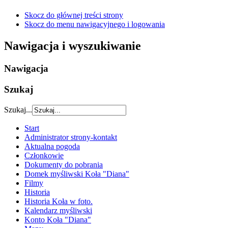
Skocz do głównej treści strony
Skocz do menu nawigacyjnego i logowania
Nawigacja i wyszukiwanie
Nawigacja
Szukaj
Szukaj...
Start
Administrator strony-kontakt
Aktualna pogoda
Członkowie
Dokumenty do pobrania
Domek myśliwski Koła "Diana"
Filmy
Historia
Historia Koła w foto.
Kalendarz myśliwski
Konto Koła "Diana"