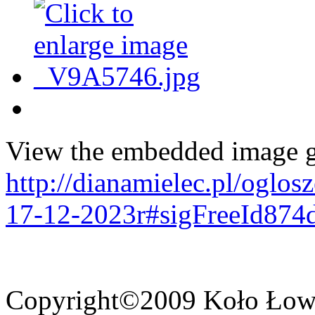
View the embedded image ga
http://dianamielec.pl/oglo
17-12-2023r#sigFreeId874
Copyright©2009 Koło Łowi