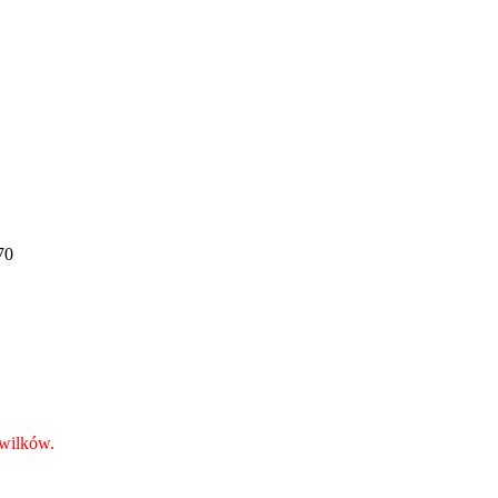
70
 wilków.