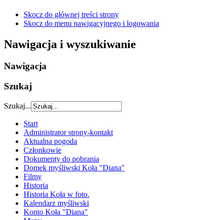
Skocz do głównej treści strony
Skocz do menu nawigacyjnego i logowania
Nawigacja i wyszukiwanie
Nawigacja
Szukaj
Szukaj...
Start
Administrator strony-kontakt
Aktualna pogoda
Członkowie
Dokumenty do pobrania
Domek myśliwski Koła "Diana"
Filmy
Historia
Historia Koła w foto.
Kalendarz myśliwski
Konto Koła "Diana"