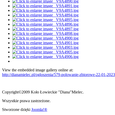
View the embedded image gallery online at:
http://dianamielec.pl/ogloszenia/579-polowanie-zbiorowe-22-01-202
Copyright©2009 Koło Łowieckie "Diana"Mielec.
Wszystkie prawa zastrzeżone.
Stworzone dzięki
Joomla!®