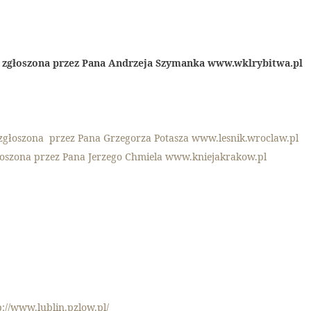
u zgłoszona przez Pana Andrzeja Szymanka www.wklrybitwa.pl
zgłoszona przez Pana Grzegorza Potasza www.lesnik.wroclaw.pl
łoszona przez Pana Jerzego Chmiela www.kniejakrakow.pl
://www.lublin.pzlow.pl/