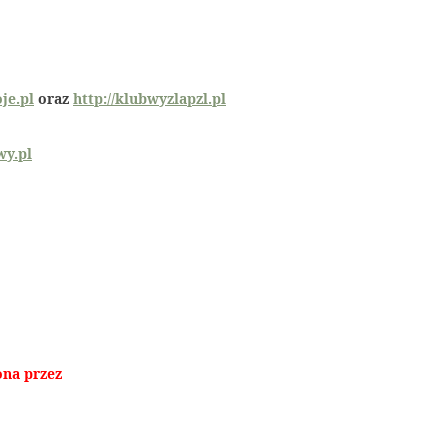
je.pl
oraz
http://klubwyzlapzl.pl
wy.pl
ona przez