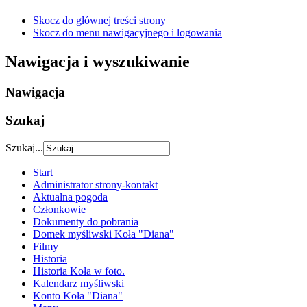
Skocz do głównej treści strony
Skocz do menu nawigacyjnego i logowania
Nawigacja i wyszukiwanie
Nawigacja
Szukaj
Szukaj...
Start
Administrator strony-kontakt
Aktualna pogoda
Członkowie
Dokumenty do pobrania
Domek myśliwski Koła "Diana"
Filmy
Historia
Historia Koła w foto.
Kalendarz myśliwski
Konto Koła "Diana"