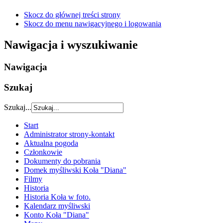
Skocz do głównej treści strony
Skocz do menu nawigacyjnego i logowania
Nawigacja i wyszukiwanie
Nawigacja
Szukaj
Szukaj...
Start
Administrator strony-kontakt
Aktualna pogoda
Członkowie
Dokumenty do pobrania
Domek myśliwski Koła "Diana"
Filmy
Historia
Historia Koła w foto.
Kalendarz myśliwski
Konto Koła "Diana"